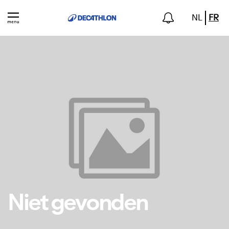
NL
FR
Niet gevonden