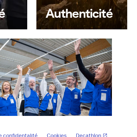
é
Authenticité
t donner
Être soi-même, dire les
ger ses
choses simplement, agir
 forte,
avec sincérité. Ici, pas de
va vite.
faux-semblants, juste l’envie
oin.
de jouer franc jeu et de
construire ensemble, en
restant fidèle à ses valeurs.
e confidentalité
Cookies
Decathlon