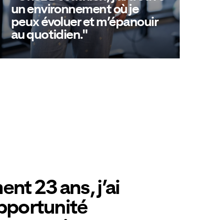
un environnement où je
peux évoluer et m’épanouir
au quotidien."
Découvre l'histoire de Christine
nt 23 ans, j’ai
pportunité