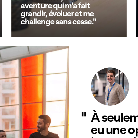
aventure qui m’a fait
grandir, évoluer et me
challenge sans cesse."
Découvre l'histoire de Debbie
À seuleme
eu une o