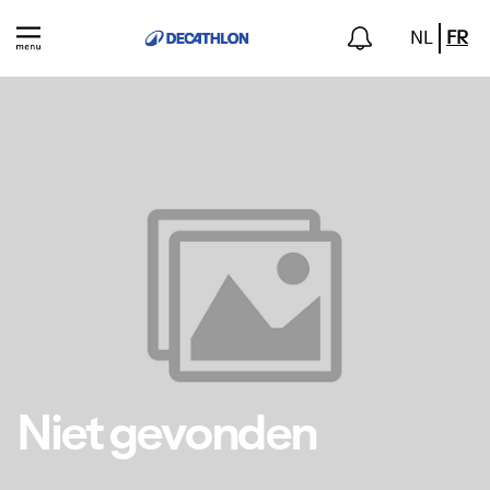
NL
FR
Niet gevonden