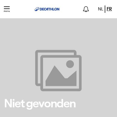
NL
FR
Niet gevonden