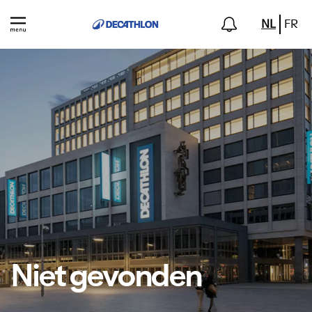
NL
FR
Niet gevonden