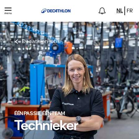
NL
FR
Decathlon jobs
ÉÉN PASSIE, ÉÉN TEAM
Technieker