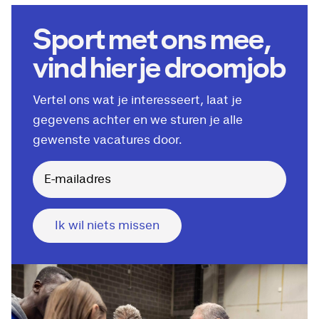
Sport met ons mee,
vind hier je droomjob
Vertel ons wat je interesseert, laat je
gegevens achter en we sturen je alle
gewenste vacatures door.
Ik wil niets missen