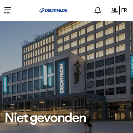
NL
FR
Niet gevonden