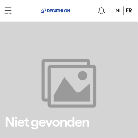
NL
FR
Niet gevonden