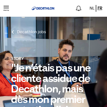
NL
FR
Decathlon jobs
STORY
"Je n’étais pas une
cliente assidue de
Decathlon, mais
dès mon premier