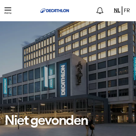
NL
FR
Niet gevonden