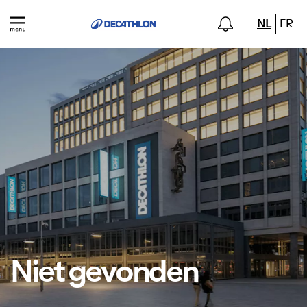
NL
FR
Niet gevonden