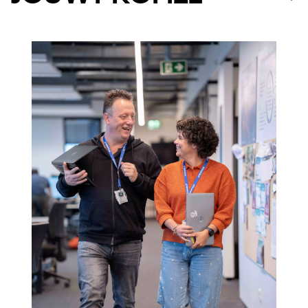
opleiding fietstechniek
Je hebt een
gevolgd
ervaring
herstellen van alle
en
met het
soorten fietsen
.
zelfstandige
Je maakt op een
manier graag
samen met je team
het verschil, om
de
planning af te werken.
nauwkeurig
efficiënt
Je werkt
en
, om onze
klanten de beste dienstverlening te bieden.
stressbestendig
Je ziet jezelf als
en als
oplossingsgericht
iemand die graag
te werk
gaat.
Praktisch: