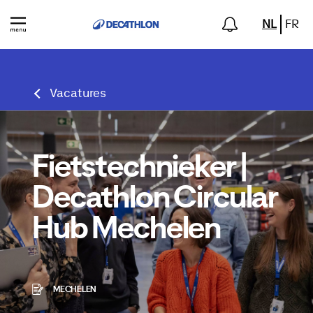
NL
FR
Vacatures
Fietstechnieker |
Decathlon Circular
Hub Mechelen
MECHELEN