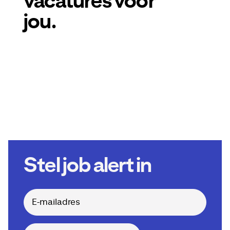
vacatures voor
jou.
Stel job alert in