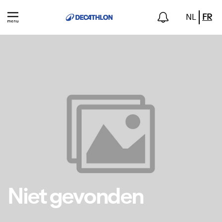
NL
FR
Niet gevonden