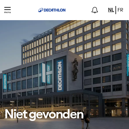
NL
FR
Niet gevonden