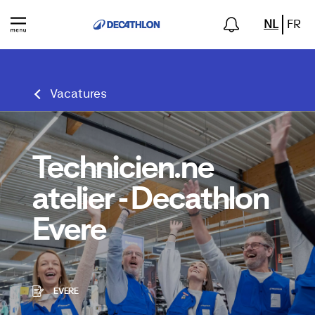
NL
FR
Vacatures
Technicien.ne
atelier - Decathlon
Evere
EVERE