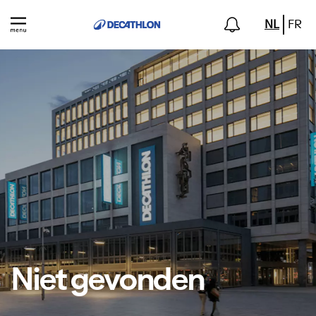
NL
FR
Niet gevonden