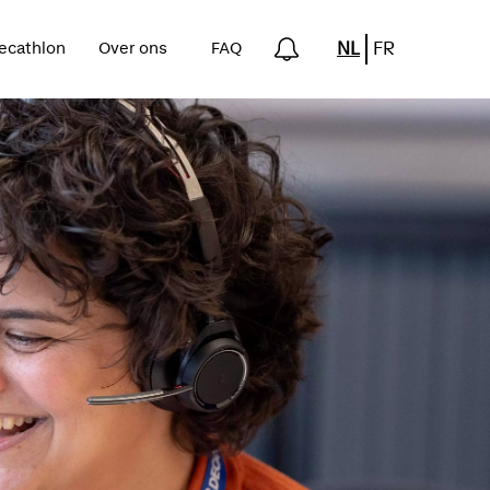
NL
FR
Decathlon
Over ons
FAQ