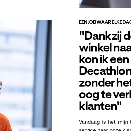
EEN JOB WAAR ELKE DA
"Dankzij d
winkel naa
kon ik een
Decathlon
zonder het
oog te ver
klanten"
Vandaag is het mijn 
service naar onze kl