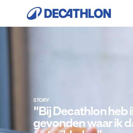
STORY
"Bij Decathlon heb
gevonden waar ik da