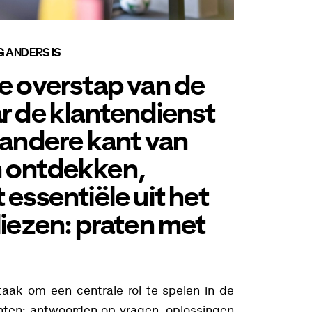
G ANDERS IS
e overstap van de
r de klantendienst
 andere kant van
 ontdekken,
 essentiële uit het
liezen: praten met
taak om een centrale rol te spelen in de
anten: antwoorden op vragen, oplossingen