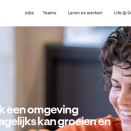
Jobs
Teams
Leren en werken
Life @ 
 ik een omgeving
gelijks kan groeien en