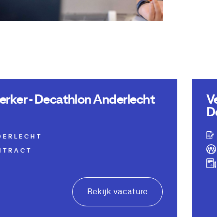
ker - Decathlon Anderlecht
V
D
DERLECHT
NTRACT
Bekijk vacature