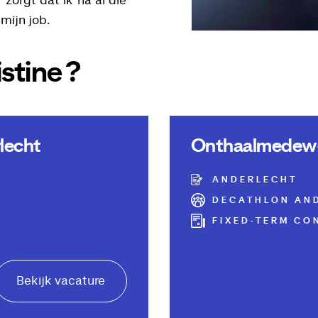
 zorgt dat ik na al die
mijn job.
stine ?
lecht
Onthaalmedewer
ANDERLECHT
DECATHLON AN
FIXED-TERM CO
Bekijk vacature