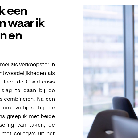
ik een
 waar ik
en en
mel als verkoopster in
antwoordelijkheden als
. Toen de Covid-crisis
 slag te gaan bij de
es combineren. Na een
om voltijds bij de
ns greep ik met beide
seling van taken, de
 met collega's uit het